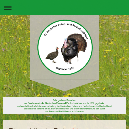
Sehr geehrter Besucher,
der Sonderverein der Deutschen Puten und Perlhuhnzüchter wurde 1907 gegründet,
und versteht sich als Interssenvertretung der Deutschen Puten- und Perlhuhnzucht in Deutschland.
Ziel unseres Vereins ist es, sich um den Erhalt und die Weiterentwicklung der Zucht
von Puten und Perlhühnern zu kümmern.